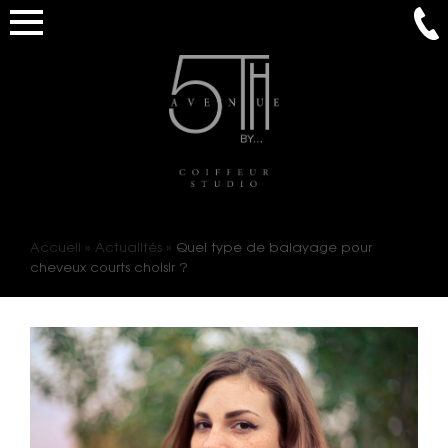
Accueil
»
Actualités
»
Quel type de balayage pour
cheveux courts choisir ?