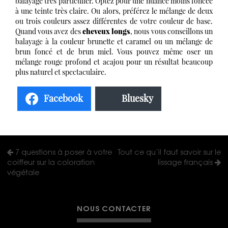
balayage très particulier. Optez pour une nuance moins foncée
à une teinte très claire. Ou alors, préférez le mélange de deux
ou trois couleurs assez différentes de votre couleur de base.
Quand vous avez des
cheveux longs
, nous vous conseillons un
balayage à la couleur brunette et caramel ou un mélange de
brun foncé et de brun miel. Vous pouvez même oser un
mélange rouge profond et acajou pour un résultat beaucoup
plus naturel et spectaculaire.
Facebook
Bluesky
7 questions à poser à votre
Tout ce qu’il faut savoir sur le
coiffeur sur la coloration
lissage français
végétale
NOUS CONTACTER