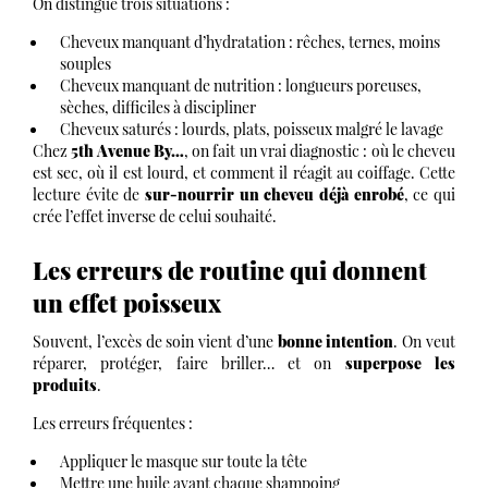
On distingue trois situations :
Cheveux manquant d’hydratation : rêches, ternes, moins
souples
Cheveux manquant de nutrition : longueurs poreuses,
sèches, difficiles à discipliner
Cheveux saturés : lourds, plats, poisseux malgré le lavage
Chez
5th Avenue By…
, on fait un vrai diagnostic : où le cheveu
est sec, où il est lourd, et comment il réagit au coiffage. Cette
lecture évite de
sur-nourrir un cheveu déjà enrobé
, ce qui
crée l’effet inverse de celui souhaité.
Les erreurs de routine qui donnent
un effet poisseux
Souvent, l’excès de soin vient d’une
bonne intention
. On veut
réparer, protéger, faire briller… et on
superpose les
produits
.
Les erreurs fréquentes :
Appliquer le masque sur toute la tête
Mettre une huile avant chaque shampoing