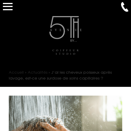
Accueil
»
Actualités
»
J’ai les cheveux poisseux après
lavage, est-ce une surdose de soins capillaires ?