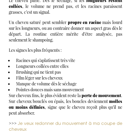
Le cheveu parle. Dès le séchage, si les
longueurs restent
collées
, le volume ne prend pas, et les racines paraissent
grasses, c’est un signal.
Un cheveu saturé peut sembler
propre en racine
mais lourd
sur les longueurs, ou au contraire donner un aspect gras dès le
départ. La routine entière mérite d’être analysée, pas
seulement le shampoing.
Les signes les plus fréquents :
Racines qui s’aplatissent très vite
Longueurs collées entre elles
Brushing qui ne tient pas
Film léger sur les cheveux
Manque de volume dès le séchage
Pointes douces mais sans mouvement
Sur cheveux fins, le plus évident reste la
perte de mouvement
.
Sur cheveux bouclés ou épais, les boucles deviennent
molles
ou moins définies
, signe que le cheveu reçoit plus qu’il ne
peut absorber.
Je veux redonner du mouvement à ma coupe de
>>>
cheveux