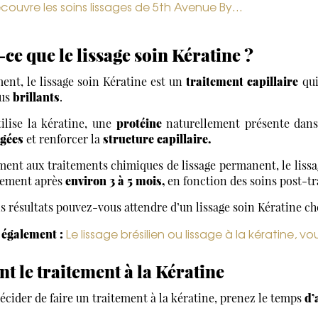
couvre les soins lissages de 5th Avenue By…
ce que le lissage soin Kératine ?
nt, le lissage soin Kératine est un
traitement capillaire
qui
lus
brillants
.
ilise la kératine, une
protéine
naturellement présente dans 
gées
et renforcer la
structure capillaire.
ent aux traitements chimiques de lissage permanent, le lissag
vement après
environ 3 à 5 mois,
en fonction des soins post-tr
ls résultats pouvez-vous attendre d’un lissage soin Kératine c
Le lissage brésilien ou lissage à la kératine, 
e également :
nt le traitement à la Kératine
écider de faire un traitement à la kératine, prenez le temps
d’