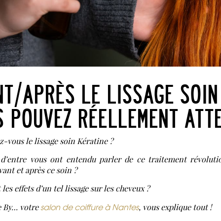
T/APRÈS LE LISSAGE SOIN 
S POUVEZ RÉELLEMENT ATT
-vous le lissage soin Kératine ?
d’entre vous ont entendu parler de ce traitement révoluti
vant et après ce soin ?
les effets d’un tel lissage sur les cheveux ?
salon de coiffure à Nantes
e By… votre
, vous explique tout !