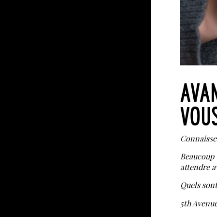
AVAN
VOU
Connaissez
Beaucoup 
attendre a
Quels sont 
5th Avenu