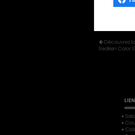
Découvrez la
RedKen Color Ge
LIE
• Sal
• Co
• Col