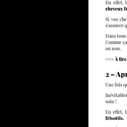
En effet, 
cheveux f
Si vos ch
s’assurer 
Dans tous 
Comme ça, 
ou non.
>>> À lire
2 – Apr
Une fois q
Inévitabl
soin !
En effet, 
frisottis.