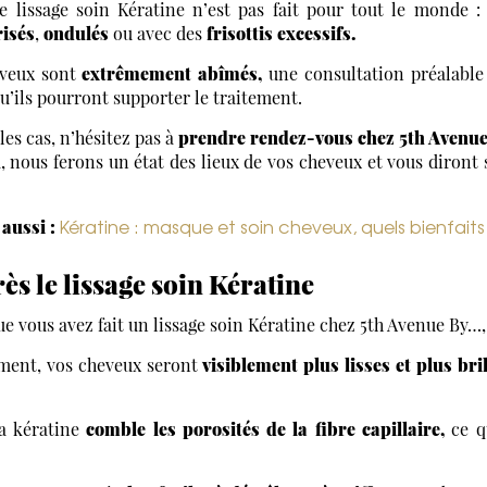
le lissage soin Kératine n’est pas fait pour tout le monde :
risés
,
ondulés
ou avec des
frisottis excessifs.
eveux sont
extrêmement abîmés,
une consultation préalable
qu’ils pourront supporter le traitement.
les cas, n’hésitez pas à
prendre rendez-vous chez 5th Avenu
nous ferons un état des lieux de vos cheveux et vous diront si
Kératine : masque et soin cheveux, quels bienfaits
 aussi :
ès le lissage soin Kératine
ue vous avez fait un lissage soin Kératine chez 5th Avenue By…,
ement, vos cheveux seront
visiblement plus lisses et plus bri
la kératine
comble les porosités de la fibre capillaire,
ce q