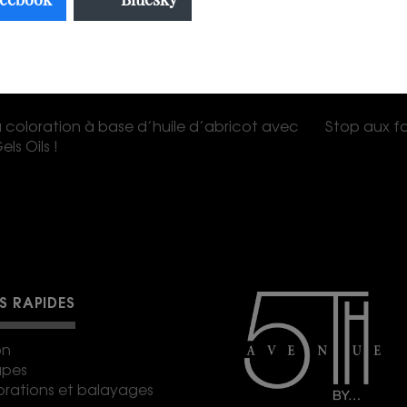
 coloration à base d’huile d’abricot avec
Stop aux fa
ls Oils !
NS RAPIDES
on
upes
orations et balayages