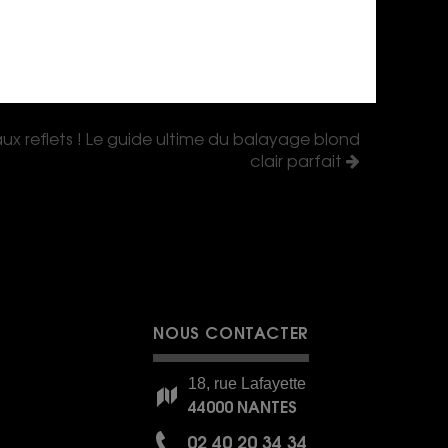
ux reflets ! Le guide ultime du balayage blond
clair parfait
NOUS CONTACTER
18, rue Lafayette
44000 NANTES
02 40 20 34 34