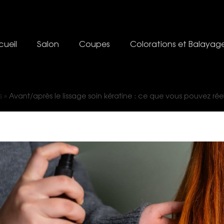
ueil
Salon
Coupes
Colorations et Balayag
s
»
Avant/après le lissage soin kératine : ce que vous pouvez ré