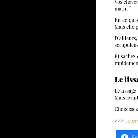
Vos cheveu
matin ?
En ce qui
Mais elle 
D’ailleur
scrupuleu
Et sachez 
rapidemen
Le liss
Le lissage
Mais avant
Choisissez
Je pr
>>>
Fa