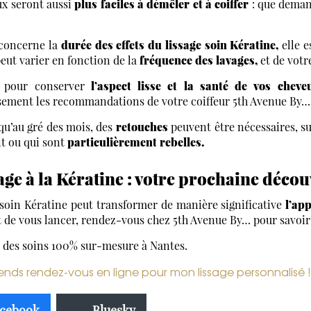
x seront aussi
plus faciles à démêler et à coiffer
: que deman
 concerne la
durée des effets du lissage soin Kératine,
elle e
peut varier en fonction de la
fréquence des lavages,
et de votr
s, pour conserver
l’aspect lisse et la santé de vos chev
sement les recommandations de votre coiffeur 5th Avenue By…
qu’au gré des mois, des
retouches
peuvent être nécessaires, su
t ou qui sont
particulièrement rebelles.
age à la Kératine : votre prochaine décou
 soin Kératine peut transformer de manière significative
l’ap
 de vous lancer, rendez-vous chez 5th Avenue By… pour savoir 
 des soins 100% sur-mesure à Nantes.
ends rendez-vous en ligne pour mon lissage personnalisé !
cebook
Bluesky