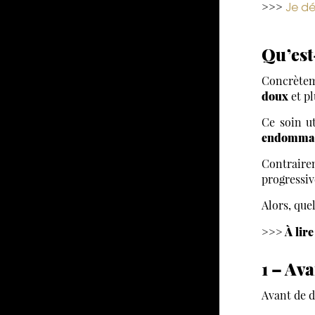
Je dé
>>>
Qu’est-
Concrèteme
doux
et p
Ce soin ut
endomma
Contrairem
progressi
Alors, que
>>> À lir
1 – Ava
Avant de d