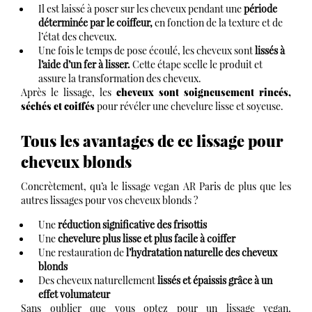
Il est laissé à poser sur les cheveux pendant une
période
déterminée par le coiffeur,
en fonction de la texture et de
l’état des cheveux.
Une fois le temps de pose écoulé, les cheveux sont
lissés à
l’aide d’un fer à lisser.
Cette étape scelle le produit et
assure la transformation des cheveux.
Après le lissage, les
cheveux sont soigneusement rincés,
séchés et coiffés
pour révéler une chevelure lisse et soyeuse.
Tous les avantages de ce lissage pour
cheveux blonds
Concrètement, qu’a le lissage vegan AR Paris de plus que les
autres lissages pour vos cheveux blonds ?
Une
réduction significative des frisottis
Une
chevelure plus lisse et plus facile à coiffer
Une restauration de
l’hydratation naturelle des cheveux
blonds
Des cheveux naturellement
lissés et épaissis grâce à un
effet volumateur
Sans oublier que vous optez pour un lissage vegan,