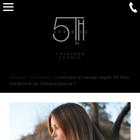
Accueil
»
Actualités
»
Comment le Lissage vegan AR Paris
transforme les cheveux blonds ?