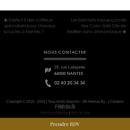
Existe-t-il des coiffeurs
Les bienfaits insoupçonnés
spécialisés pour cheveux
des Color Gels Oils de
bouclés à Nantes ?
RedKen sans ammoniaque
NOUS CONTACTER
18, rue Lafayette
44000 NANTES
02 40 20 34 34
Copyright © 2016 - 2026 | Tous droits réservés - 5th Avenue By... | Création
Mentions légales
Plan du site
|
Prendre RDV