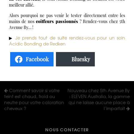
meilleur allié.
Alors pourquoi ne pas venir le tester directement entre les
mains de nos
coiffeurs passionnés
? Rendez-vous chez 5th
Avenue By… !
Je prends tout de suite rendez-vous pour un soin
▶
Acidic Bonding de Redken
Facebook
Bluesky
Comment savoir si votre
Nouveau chez 5th Avenue By
teint est chaud, froid ou
: ELEVEN Australia, la gamme
neutre pour votre coloration
qui ne laisse aucune place à
cheveux ?
l’imparfait
NOUS CONTACTER