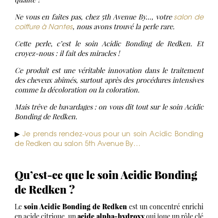
salon de
Ne vous en faites pas, chez 5th Avenue By…, votre
coiffure à Nantes
, nous avons trouvé la perle rare.
Cette perle, c’est le soin Acidic Bonding de Redken. Et
croyez-nous : il fait des miracles !
Ce produit est une véritable innovation dans le traitement
des cheveux abîmés, surtout après des procédures intensives
comme la décoloration ou la coloration.
Mais trêve de bavardages : on vous dit tout sur le soin Acidic
Bonding de Redken.
Je prends rendez-vous pour un soin Acidic Bonding
▶
de Redken au salon 5th Avenue By…
Qu’est-ce que le soin Acidic Bonding
de Redken ?
Le
soin Acidic Bonding de Redken
est un concentré enrichi
en acide citrique, un
acide
alpha-hydroxy
qui joue un rôle clé