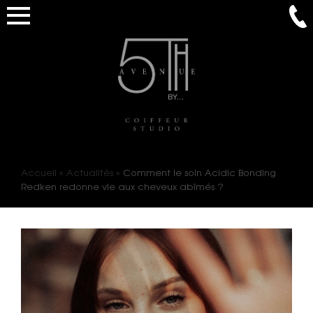
Accueil
»
Actualités
»
Comment le soin Acidic Bonding
Redken redonne vie aux cheveux abîmés ?