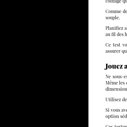
coiffage qu
Comme des 
souple.
Planifiez 
au fil des
Ce test v
assurer qu
Jouez a
Ne sous-e
Même les c
dimension 
Utilisez 
Si vous av
option séd
Ces textu