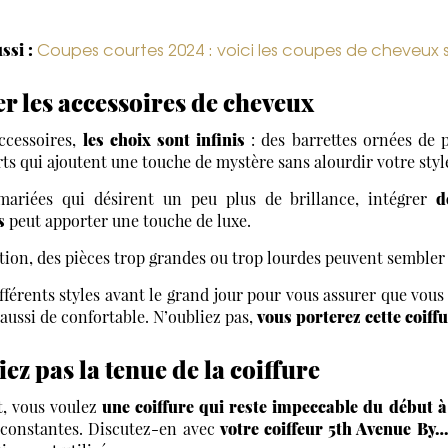
Coupes courtes 2024 : voici les coupes de cheveux 
ssi :
er les accessoires de cheveux
ccessoires,
les choix sont infinis
: des barrettes ornées de 
rts qui ajoutent une touche de mystère sans alourdir votre styl
mariées qui désirent un peu plus de brillance, intégrer
d
s
peut apporter une touche de luxe.
tion, des pièces trop grandes ou trop lourdes peuvent sembler
fférents styles avant le grand jour pour vous assurer que vou
aussi de confortable. N’oubliez pas,
vous porterez cette coiffu
ez pas la tenue de la coiffure
, vous voulez
une coiffure qui reste impeccable du début à 
 constantes. Discutez-en avec
votre coiffeur 5th Avenue By…