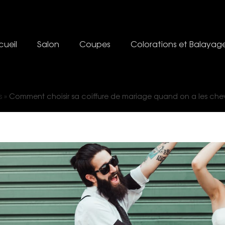
ueil
Salon
Coupes
Colorations et Balayag
s
»
Comment choisir sa coiffure de mariage quand on a les che