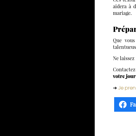
aidera à 
mariage.
Prépar
Que vous
talentueus
Ne laissez
Contactez
votre jour
Je pren
➔
Fa