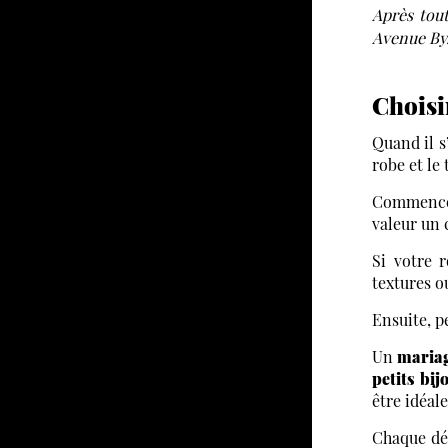
Après tout
Avenue By
Choisir
Quand il s
robe et le
Commencez
valeur un 
Si votre 
textures o
Ensuite, p
Un
mariag
petits bi
être idéale
Chaque dét