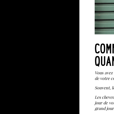
COM
QUA
Vous avez 
de votre c
Souvent, l
Les cheveu
jour de vo
grand jour