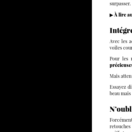
surpasser.
▶ À lire au
Intégr
Avec les a
voiles cou
Pour les 
précieuse
Mais atten
Essayez di
beau mais 
N’oubli
Forcément
retouches