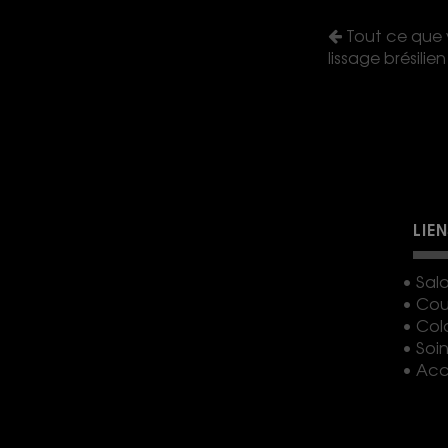
Tout ce que v
lissage brésilien
LIE
• Sal
• Co
• Col
• Soin
• Acc