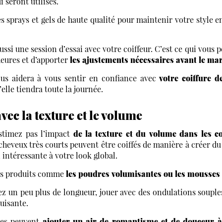
i seront utilisés.
sprays et gels de haute qualité pour maintenir votre style en
aussi une session d’essai avec votre coiffeur. C’est ce qui vous
 heures et d’apporter
les ajustements nécessaires avant le ma
ous aidera à vous sentir en confiance avec
votre coiffure 
’elle tiendra toute la journée.
vec la texture et le volume
stimez pas l’impact
de la texture et du volume dans les c
heveux très courts peuvent être coiffés de manière à créer du 
intéressante à votre look global.
des produits comme
les poudres volumisantes ou les mousses
ez un peu plus de longueur, jouer avec des ondulations souple
uisante.
res peuvent
ajouter un air de romantisme et de douceur à