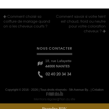
Comment choisir sa
Comment savoir si votre teint
coiffure de mariage quand
est chaud, froid ou neutre
on a les cheveux courts ?
pour votre coloration
cheveux ?
NOUS CONTACTER
18, rue Lafayette
44000 NANTES
02 40 20 34 34
Copyright © 2016 - 2026 | Tous droits réservés - 5th Avenue By... | Création
Mentions légales
Plan du site
|
Prendre RDV