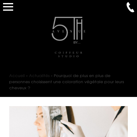
Accueil
»
Actualités
»
Pourquoi de plus en plus de
personnes choisissent une coloration végétale pour leurs
cheveux ?